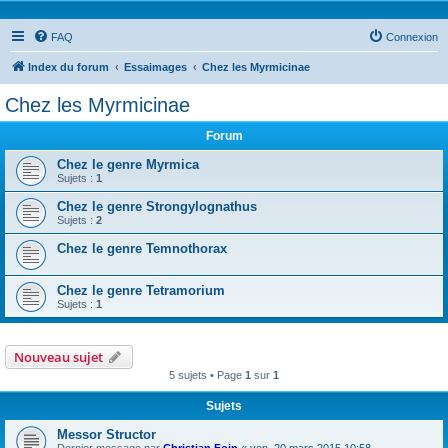
FAQ
Connexion
Index du forum
Essaimages
Chez les Myrmicinae
Chez les Myrmicinae
Forum
Chez le genre Myrmica
Sujets :
1
Chez le genre Strongylognathus
Sujets :
2
Chez le genre Temnothorax
Chez le genre Tetramorium
Sujets :
1
Nouveau sujet
5 sujets • Page
1
sur
1
Sujets
Messor Structor