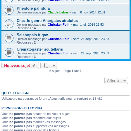
Dernier message par
Christian Foin
«
ven. 20 mars 2015 10:58
Pheidole pallidula
Dernier message par
Claude Lebas
«
sam. 8 nov. 2014 12:31
Chez le genre Anergates atratulus
Dernier message par
Christian Foin
«
mar. 1 juil. 2014 21:53
Réponses :
4
Selenopsis fugax
Dernier message par
Christian Foin
«
sam. 21 sept. 2013 23:33
Réponses :
2
Crematogaster scutellaris
Dernier message par
Christian Foin
«
sam. 21 sept. 2013 23:09
Réponses :
3
Nouveau sujet
5 sujets • Page
1
sur
1
Aller à
QUI EST EN LIGNE
Utilisateurs parcourant ce forum : Aucun utilisateur enregistré et 1 invité
PERMISSIONS DU FORUM
Vous
ne pouvez pas
poster de nouveaux sujets
Vous
ne pouvez pas
répondre aux sujets
Vous
ne pouvez pas
modifier vos messages
Vous
ne pouvez pas
supprimer vos messages
Vous
ne pouvez pas
joindre des fichiers