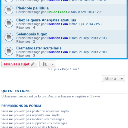
Dernier message par
Christian Foin
«
ven. 20 mars 2015 10:58
Pheidole pallidula
Dernier message par
Claude Lebas
«
sam. 8 nov. 2014 12:31
Chez le genre Anergates atratulus
Dernier message par
Christian Foin
«
mar. 1 juil. 2014 21:53
Réponses :
4
Selenopsis fugax
Dernier message par
Christian Foin
«
sam. 21 sept. 2013 23:33
Réponses :
2
Crematogaster scutellaris
Dernier message par
Christian Foin
«
sam. 21 sept. 2013 23:09
Réponses :
3
Nouveau sujet
5 sujets • Page
1
sur
1
Aller à
QUI EST EN LIGNE
Utilisateurs parcourant ce forum : Aucun utilisateur enregistré et 1 invité
PERMISSIONS DU FORUM
Vous
ne pouvez pas
poster de nouveaux sujets
Vous
ne pouvez pas
répondre aux sujets
Vous
ne pouvez pas
modifier vos messages
Vous
ne pouvez pas
supprimer vos messages
Vous
ne pouvez pas
joindre des fichiers