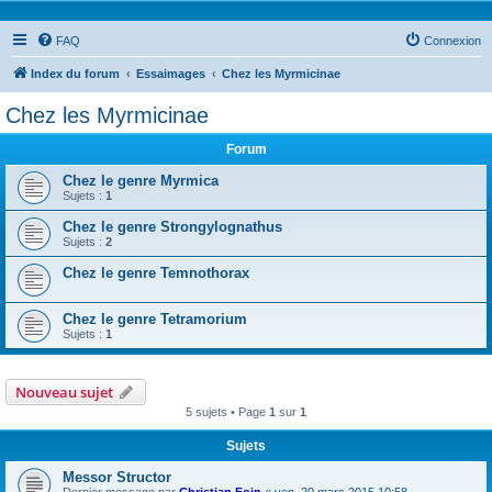
FAQ
Connexion
Index du forum
Essaimages
Chez les Myrmicinae
Chez les Myrmicinae
Forum
Chez le genre Myrmica
Sujets :
1
Chez le genre Strongylognathus
Sujets :
2
Chez le genre Temnothorax
Chez le genre Tetramorium
Sujets :
1
Nouveau sujet
5 sujets • Page
1
sur
1
Sujets
Messor Structor