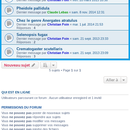
Dernier message par
Christian Foin
«
ven. 20 mars 2015 10:58
Pheidole pallidula
Dernier message par
Claude Lebas
«
sam. 8 nov. 2014 12:31
Chez le genre Anergates atratulus
Dernier message par
Christian Foin
«
mar. 1 juil. 2014 21:53
Réponses :
4
Selenopsis fugax
Dernier message par
Christian Foin
«
sam. 21 sept. 2013 23:33
Réponses :
2
Crematogaster scutellaris
Dernier message par
Christian Foin
«
sam. 21 sept. 2013 23:09
Réponses :
3
Nouveau sujet
5 sujets • Page
1
sur
1
Aller à
QUI EST EN LIGNE
Utilisateurs parcourant ce forum : Aucun utilisateur enregistré et 1 invité
PERMISSIONS DU FORUM
Vous
ne pouvez pas
poster de nouveaux sujets
Vous
ne pouvez pas
répondre aux sujets
Vous
ne pouvez pas
modifier vos messages
Vous
ne pouvez pas
supprimer vos messages
Vous
ne pouvez pas
joindre des fichiers