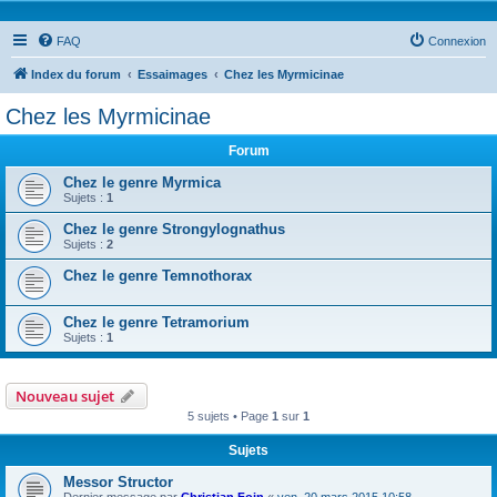
FAQ
Connexion
Index du forum
Essaimages
Chez les Myrmicinae
Chez les Myrmicinae
Forum
Chez le genre Myrmica
Sujets :
1
Chez le genre Strongylognathus
Sujets :
2
Chez le genre Temnothorax
Chez le genre Tetramorium
Sujets :
1
Nouveau sujet
5 sujets • Page
1
sur
1
Sujets
Messor Structor