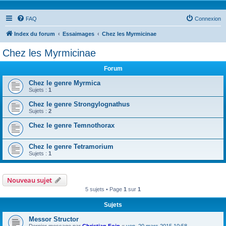
FAQ
Connexion
Index du forum
Essaimages
Chez les Myrmicinae
Chez les Myrmicinae
Forum
Chez le genre Myrmica
Sujets :
1
Chez le genre Strongylognathus
Sujets :
2
Chez le genre Temnothorax
Chez le genre Tetramorium
Sujets :
1
Nouveau sujet
5 sujets • Page
1
sur
1
Sujets
Messor Structor