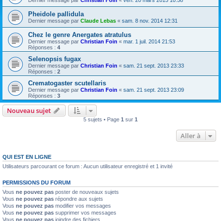
Dernier message par
Christian Foin
«
ven. 20 mars 2015 10:58
Pheidole pallidula
Dernier message par
Claude Lebas
«
sam. 8 nov. 2014 12:31
Chez le genre Anergates atratulus
Dernier message par
Christian Foin
«
mar. 1 juil. 2014 21:53
Réponses :
4
Selenopsis fugax
Dernier message par
Christian Foin
«
sam. 21 sept. 2013 23:33
Réponses :
2
Crematogaster scutellaris
Dernier message par
Christian Foin
«
sam. 21 sept. 2013 23:09
Réponses :
3
Nouveau sujet
5 sujets • Page
1
sur
1
Aller à
QUI EST EN LIGNE
Utilisateurs parcourant ce forum : Aucun utilisateur enregistré et 1 invité
PERMISSIONS DU FORUM
Vous
ne pouvez pas
poster de nouveaux sujets
Vous
ne pouvez pas
répondre aux sujets
Vous
ne pouvez pas
modifier vos messages
Vous
ne pouvez pas
supprimer vos messages
Vous
ne pouvez pas
joindre des fichiers