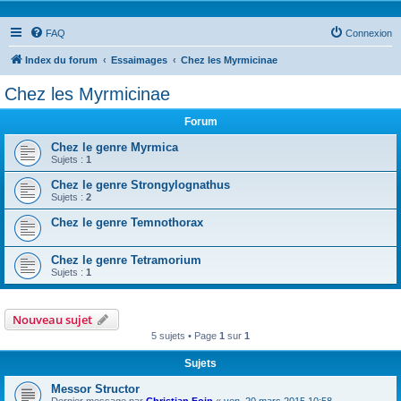
FAQ
Connexion
Index du forum
Essaimages
Chez les Myrmicinae
Chez les Myrmicinae
Forum
Chez le genre Myrmica
Sujets :
1
Chez le genre Strongylognathus
Sujets :
2
Chez le genre Temnothorax
Chez le genre Tetramorium
Sujets :
1
Nouveau sujet
5 sujets • Page
1
sur
1
Sujets
Messor Structor