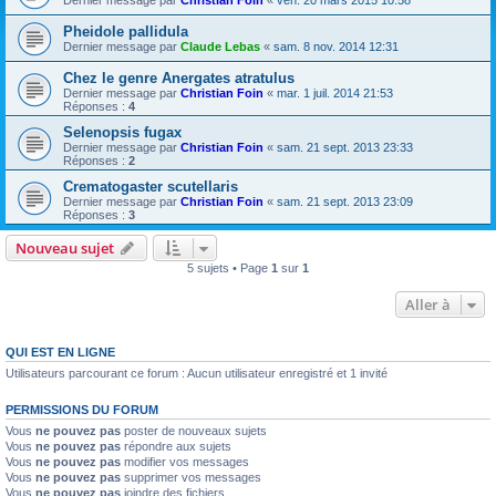
Dernier message par
Christian Foin
«
ven. 20 mars 2015 10:58
Pheidole pallidula
Dernier message par
Claude Lebas
«
sam. 8 nov. 2014 12:31
Chez le genre Anergates atratulus
Dernier message par
Christian Foin
«
mar. 1 juil. 2014 21:53
Réponses :
4
Selenopsis fugax
Dernier message par
Christian Foin
«
sam. 21 sept. 2013 23:33
Réponses :
2
Crematogaster scutellaris
Dernier message par
Christian Foin
«
sam. 21 sept. 2013 23:09
Réponses :
3
Nouveau sujet
5 sujets • Page
1
sur
1
Aller à
QUI EST EN LIGNE
Utilisateurs parcourant ce forum : Aucun utilisateur enregistré et 1 invité
PERMISSIONS DU FORUM
Vous
ne pouvez pas
poster de nouveaux sujets
Vous
ne pouvez pas
répondre aux sujets
Vous
ne pouvez pas
modifier vos messages
Vous
ne pouvez pas
supprimer vos messages
Vous
ne pouvez pas
joindre des fichiers