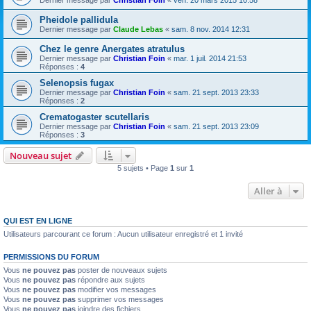
Dernier message par
Christian Foin
«
ven. 20 mars 2015 10:58
Pheidole pallidula
Dernier message par
Claude Lebas
«
sam. 8 nov. 2014 12:31
Chez le genre Anergates atratulus
Dernier message par
Christian Foin
«
mar. 1 juil. 2014 21:53
Réponses :
4
Selenopsis fugax
Dernier message par
Christian Foin
«
sam. 21 sept. 2013 23:33
Réponses :
2
Crematogaster scutellaris
Dernier message par
Christian Foin
«
sam. 21 sept. 2013 23:09
Réponses :
3
Nouveau sujet
5 sujets • Page
1
sur
1
Aller à
QUI EST EN LIGNE
Utilisateurs parcourant ce forum : Aucun utilisateur enregistré et 1 invité
PERMISSIONS DU FORUM
Vous
ne pouvez pas
poster de nouveaux sujets
Vous
ne pouvez pas
répondre aux sujets
Vous
ne pouvez pas
modifier vos messages
Vous
ne pouvez pas
supprimer vos messages
Vous
ne pouvez pas
joindre des fichiers