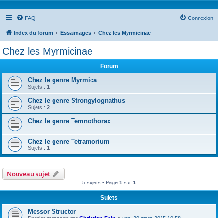
FAQ
Connexion
Index du forum
Essaimages
Chez les Myrmicinae
Chez les Myrmicinae
Forum
Chez le genre Myrmica
Sujets :
1
Chez le genre Strongylognathus
Sujets :
2
Chez le genre Temnothorax
Chez le genre Tetramorium
Sujets :
1
Nouveau sujet
5 sujets • Page
1
sur
1
Sujets
Messor Structor