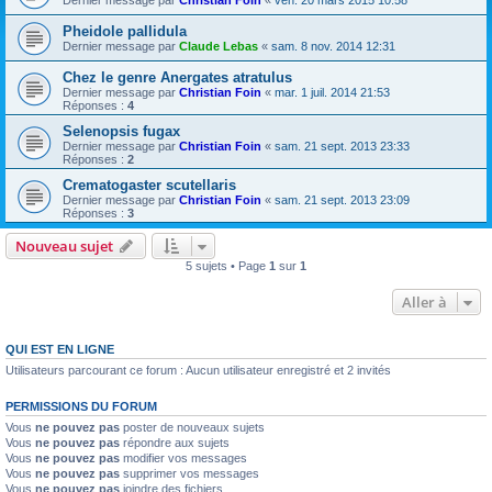
Dernier message par
Christian Foin
«
ven. 20 mars 2015 10:58
Pheidole pallidula
Dernier message par
Claude Lebas
«
sam. 8 nov. 2014 12:31
Chez le genre Anergates atratulus
Dernier message par
Christian Foin
«
mar. 1 juil. 2014 21:53
Réponses :
4
Selenopsis fugax
Dernier message par
Christian Foin
«
sam. 21 sept. 2013 23:33
Réponses :
2
Crematogaster scutellaris
Dernier message par
Christian Foin
«
sam. 21 sept. 2013 23:09
Réponses :
3
Nouveau sujet
5 sujets • Page
1
sur
1
Aller à
QUI EST EN LIGNE
Utilisateurs parcourant ce forum : Aucun utilisateur enregistré et 2 invités
PERMISSIONS DU FORUM
Vous
ne pouvez pas
poster de nouveaux sujets
Vous
ne pouvez pas
répondre aux sujets
Vous
ne pouvez pas
modifier vos messages
Vous
ne pouvez pas
supprimer vos messages
Vous
ne pouvez pas
joindre des fichiers