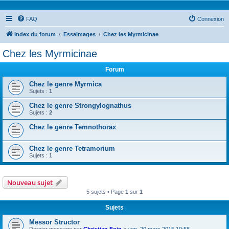
FAQ
Connexion
Index du forum
Essaimages
Chez les Myrmicinae
Chez les Myrmicinae
Forum
Chez le genre Myrmica
Sujets :
1
Chez le genre Strongylognathus
Sujets :
2
Chez le genre Temnothorax
Chez le genre Tetramorium
Sujets :
1
Nouveau sujet
5 sujets • Page
1
sur
1
Sujets
Messor Structor