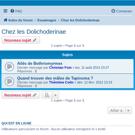
FAQ
Connexion
Index du forum
Essaimages
Chez les Dolichoderinae
Chez les Dolichoderinae
Nouveau sujet
2 sujets • Page
1
sur
1
Sujets
Ailés de Bothriomyrmex
Dernier message par
Christian Foin
«
lun. 11 août 2014 23:27
Réponses :
2
Quand trouver des mâles de Tapinoma ?
Dernier message par
Théotime Colin
«
dim. 12 févr. 2012 13:19
Réponses :
3
Nouveau sujet
2 sujets • Page
1
sur
1
Aller à
QUI EST EN LIGNE
Utilisateurs parcourant ce forum : Aucun utilisateur enregistré et 1 invité