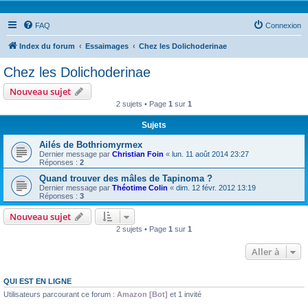
FAQ
Connexion
Index du forum
Essaimages
Chez les Dolichoderinae
Chez les Dolichoderinae
Nouveau sujet
2 sujets • Page
1
sur
1
Sujets
Ailés de Bothriomyrmex
Dernier message par
Christian Foin
«
lun. 11 août 2014 23:27
Réponses :
2
Quand trouver des mâles de Tapinoma ?
Dernier message par
Théotime Colin
«
dim. 12 févr. 2012 13:19
Réponses :
3
Nouveau sujet
2 sujets • Page
1
sur
1
Aller à
QUI EST EN LIGNE
Utilisateurs parcourant ce forum :
Amazon [Bot]
et 1 invité