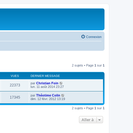
Connexion
2 sujets • Page
1
sur
1
VUES
DERNIER MESSAGE
par
Christian Foin
22373
lun. 11 août 2014 23:27
par
Théotime Colin
17345
dim. 12 févr. 2012 13:19
2 sujets • Page
1
sur
1
Aller à