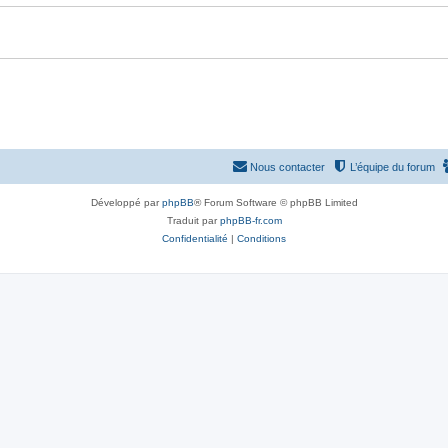
Nous contacter
L’équipe du forum
Développé par
phpBB
® Forum Software © phpBB Limited
Traduit par
phpBB-fr.com
Confidentialité
|
Conditions