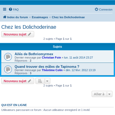
FAQ
Connexion
Index du forum
Essaimages
Chez les Dolichoderinae
Chez les Dolichoderinae
Nouveau sujet
2 sujets • Page
1
sur
1
Sujets
Ailés de Bothriomyrmex
Dernier message par
Christian Foin
«
lun. 11 août 2014 23:27
Réponses :
2
Quand trouver des mâles de Tapinoma ?
Dernier message par
Théotime Colin
«
dim. 12 févr. 2012 13:19
Réponses :
3
Nouveau sujet
2 sujets • Page
1
sur
1
Aller à
QUI EST EN LIGNE
Utilisateurs parcourant ce forum : Aucun utilisateur enregistré et 1 invité