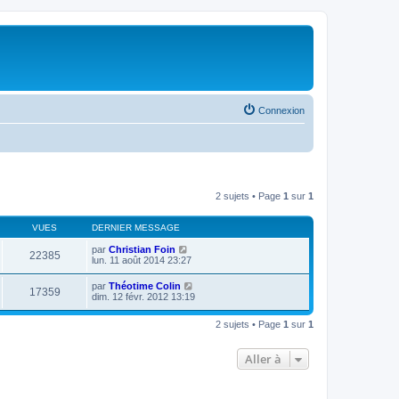
Connexion
2 sujets • Page
1
sur
1
VUES
DERNIER MESSAGE
par
Christian Foin
22385
lun. 11 août 2014 23:27
par
Théotime Colin
17359
dim. 12 févr. 2012 13:19
2 sujets • Page
1
sur
1
Aller à