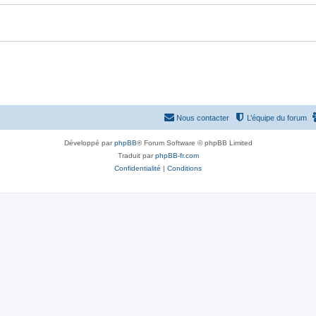
Nous contacter
L’équipe du forum
Développé par
phpBB
® Forum Software © phpBB Limited
Traduit par
phpBB-fr.com
Confidentialité
|
Conditions