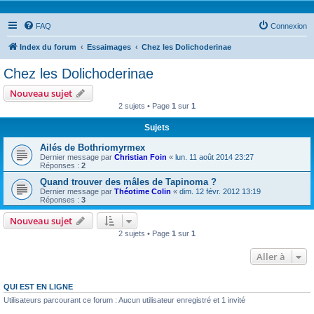
FAQ
Connexion
Index du forum
Essaimages
Chez les Dolichoderinae
Chez les Dolichoderinae
Nouveau sujet
2 sujets • Page
1
sur
1
Sujets
Ailés de Bothriomyrmex
Dernier message par
Christian Foin
«
lun. 11 août 2014 23:27
Réponses :
2
Quand trouver des mâles de Tapinoma ?
Dernier message par
Théotime Colin
«
dim. 12 févr. 2012 13:19
Réponses :
3
Nouveau sujet
2 sujets • Page
1
sur
1
Aller à
QUI EST EN LIGNE
Utilisateurs parcourant ce forum : Aucun utilisateur enregistré et 1 invité