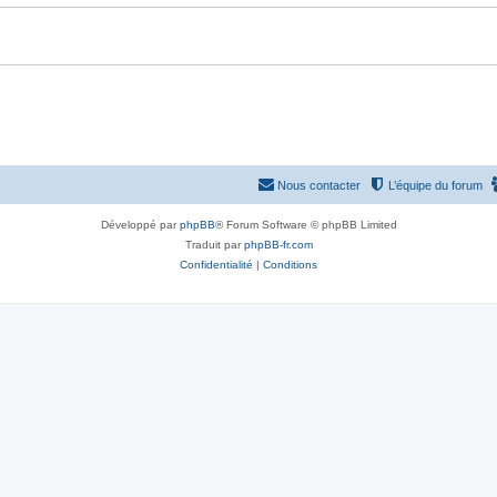
Nous contacter
L’équipe du forum
Développé par
phpBB
® Forum Software © phpBB Limited
Traduit par
phpBB-fr.com
Confidentialité
|
Conditions