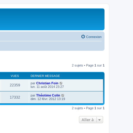
Connexion
2 sujets • Page
1
sur
1
VUES
DERNIER MESSAGE
par
Christian Foin
22359
lun. 11 août 2014 23:27
par
Théotime Colin
17332
dim. 12 févr. 2012 13:19
2 sujets • Page
1
sur
1
Aller à