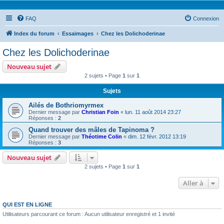
FAQ
Connexion
Index du forum
Essaimages
Chez les Dolichoderinae
Chez les Dolichoderinae
Nouveau sujet
2 sujets • Page
1
sur
1
Sujets
Ailés de Bothriomyrmex
Dernier message par
Christian Foin
«
lun. 11 août 2014 23:27
Réponses :
2
Quand trouver des mâles de Tapinoma ?
Dernier message par
Théotime Colin
«
dim. 12 févr. 2012 13:19
Réponses :
3
Nouveau sujet
2 sujets • Page
1
sur
1
Aller à
QUI EST EN LIGNE
Utilisateurs parcourant ce forum : Aucun utilisateur enregistré et 1 invité