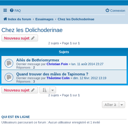
FAQ
Connexion
Index du forum
Essaimages
Chez les Dolichoderinae
Chez les Dolichoderinae
Nouveau sujet
2 sujets • Page
1
sur
1
Sujets
Ailés de Bothriomyrmex
Dernier message par
Christian Foin
«
lun. 11 août 2014 23:27
Réponses :
2
Quand trouver des mâles de Tapinoma ?
Dernier message par
Théotime Colin
«
dim. 12 févr. 2012 13:19
Réponses :
3
Nouveau sujet
2 sujets • Page
1
sur
1
Aller à
QUI EST EN LIGNE
Utilisateurs parcourant ce forum : Aucun utilisateur enregistré et 1 invité