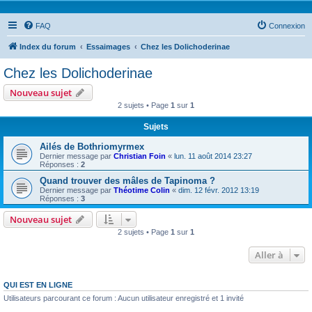
FAQ
Connexion
Index du forum
Essaimages
Chez les Dolichoderinae
Chez les Dolichoderinae
Nouveau sujet
2 sujets • Page
1
sur
1
Sujets
Ailés de Bothriomyrmex
Dernier message par
Christian Foin
«
lun. 11 août 2014 23:27
Réponses :
2
Quand trouver des mâles de Tapinoma ?
Dernier message par
Théotime Colin
«
dim. 12 févr. 2012 13:19
Réponses :
3
Nouveau sujet
2 sujets • Page
1
sur
1
Aller à
QUI EST EN LIGNE
Utilisateurs parcourant ce forum : Aucun utilisateur enregistré et 1 invité