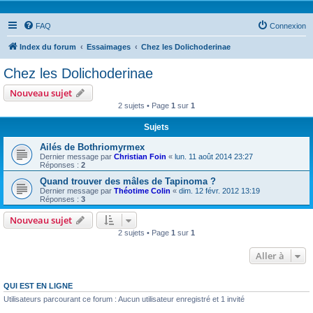
FAQ
Connexion
Index du forum
Essaimages
Chez les Dolichoderinae
Chez les Dolichoderinae
Nouveau sujet
2 sujets • Page
1
sur
1
Sujets
Ailés de Bothriomyrmex
Dernier message par
Christian Foin
«
lun. 11 août 2014 23:27
Réponses :
2
Quand trouver des mâles de Tapinoma ?
Dernier message par
Théotime Colin
«
dim. 12 févr. 2012 13:19
Réponses :
3
Nouveau sujet
2 sujets • Page
1
sur
1
Aller à
QUI EST EN LIGNE
Utilisateurs parcourant ce forum : Aucun utilisateur enregistré et 1 invité