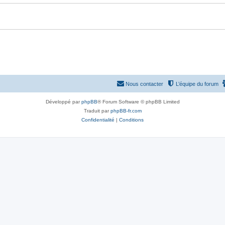
Nous contacter
L’équipe du forum
Développé par
phpBB
® Forum Software © phpBB Limited
Traduit par
phpBB-fr.com
Confidentialité
|
Conditions