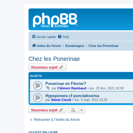
Accès rapide
FAQ
Index du forum
Essaimages
Chez les Ponerinae
Chez les Ponerinae
Nouveau sujet
SUJETS
Ponerinae en Février?
par
Clément Rambaud
»
jeu. 25 févr. 2021 18:30
Hypoponera cf punctatissima
par
Alexis Cicciù
»
lun. 5 sept. 2011 23:28
Nouveau sujet
Retourner à l’index du forum
QUI EST EN LIGNE