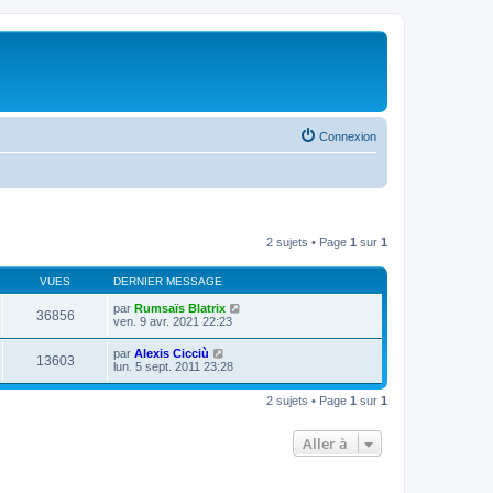
Connexion
2 sujets • Page
1
sur
1
VUES
DERNIER MESSAGE
par
Rumsaïs Blatrix
36856
ven. 9 avr. 2021 22:23
par
Alexis Cicciù
13603
lun. 5 sept. 2011 23:28
2 sujets • Page
1
sur
1
Aller à