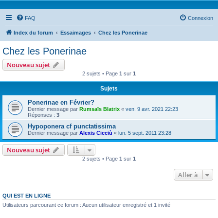
FAQ
Connexion
Index du forum
Essaimages
Chez les Ponerinae
Chez les Ponerinae
Nouveau sujet
2 sujets • Page
1
sur
1
Sujets
Ponerinae en Février?
Dernier message par
Rumsaïs Blatrix
«
ven. 9 avr. 2021 22:23
Réponses :
3
Hypoponera cf punctatissima
Dernier message par
Alexis Cicciù
«
lun. 5 sept. 2011 23:28
Nouveau sujet
2 sujets • Page
1
sur
1
Aller à
QUI EST EN LIGNE
Utilisateurs parcourant ce forum : Aucun utilisateur enregistré et 1 invité