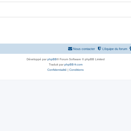
Nous contacter
L’équipe du forum
Développé par
phpBB
® Forum Software © phpBB Limited
Traduit par
phpBB-fr.com
Confidentialité
|
Conditions