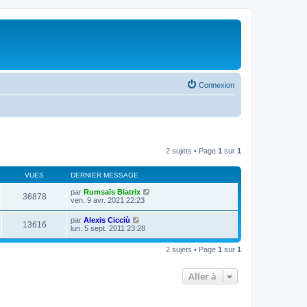
Connexion
2 sujets • Page
1
sur
1
VUES
DERNIER MESSAGE
par
Rumsaïs Blatrix
36878
ven. 9 avr. 2021 22:23
par
Alexis Cicciù
13616
lun. 5 sept. 2011 23:28
2 sujets • Page
1
sur
1
Aller à