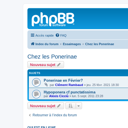
Accès rapide
FAQ
Index du forum
Essaimages
Chez les Ponerinae
Chez les Ponerinae
Nouveau sujet
SUJETS
Ponerinae en Février?
par
Clément Rambaud
»
jeu. 25 févr. 2021 18:30
Hypoponera cf punctatissima
par
Alexis Cicciù
»
lun. 5 sept. 2011 23:28
Nouveau sujet
Retourner à l’index du forum
QUI EST EN LIGNE