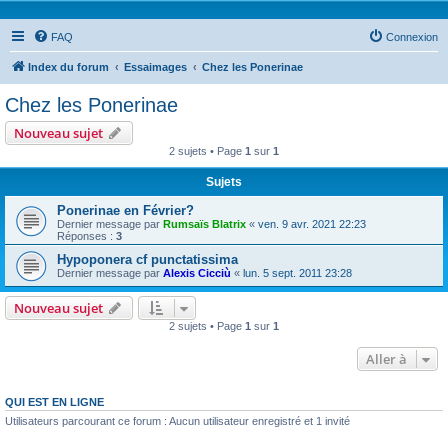
FAQ
Connexion
Index du forum
Essaimages
Chez les Ponerinae
Chez les Ponerinae
Nouveau sujet
2 sujets • Page
1
sur
1
Sujets
Ponerinae en Février?
Dernier message par
Rumsaïs Blatrix
«
ven. 9 avr. 2021 22:23
Réponses :
3
Hypoponera cf punctatissima
Dernier message par
Alexis Cicciù
«
lun. 5 sept. 2011 23:28
Nouveau sujet
2 sujets • Page
1
sur
1
Aller à
QUI EST EN LIGNE
Utilisateurs parcourant ce forum : Aucun utilisateur enregistré et 1 invité