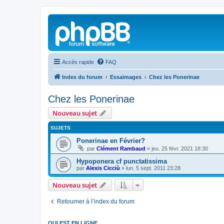
Accès rapide
FAQ
Index du forum
Essaimages
Chez les Ponerinae
Chez les Ponerinae
Nouveau sujet
SUJETS
Ponerinae en Février?
par
Clément Rambaud
»
jeu. 25 févr. 2021 18:30
Hypoponera cf punctatissima
par
Alexis Cicciù
»
lun. 5 sept. 2011 23:28
Nouveau sujet
Retourner à l’index du forum
QUI EST EN LIGNE