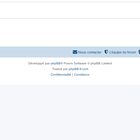
Nous contacter
L’équipe du forum
Développé par
phpBB
® Forum Software © phpBB Limited
Traduit par
phpBB-fr.com
Confidentialité
|
Conditions