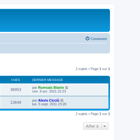
Connexion
2 sujets • Page
1
sur
1
VUES
DERNIER MESSAGE
par
Rumsaïs Blatrix
36953
ven. 9 avr. 2021 22:23
par
Alexis Cicciù
13649
lun. 5 sept. 2011 23:28
2 sujets • Page
1
sur
1
Aller à