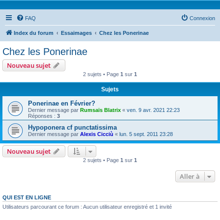
FAQ
Connexion
Index du forum
Essaimages
Chez les Ponerinae
Chez les Ponerinae
Nouveau sujet
2 sujets • Page
1
sur
1
Sujets
Ponerinae en Février?
Dernier message par
Rumsaïs Blatrix
«
ven. 9 avr. 2021 22:23
Réponses :
3
Hypoponera cf punctatissima
Dernier message par
Alexis Cicciù
«
lun. 5 sept. 2011 23:28
Nouveau sujet
2 sujets • Page
1
sur
1
Aller à
QUI EST EN LIGNE
Utilisateurs parcourant ce forum : Aucun utilisateur enregistré et 1 invité