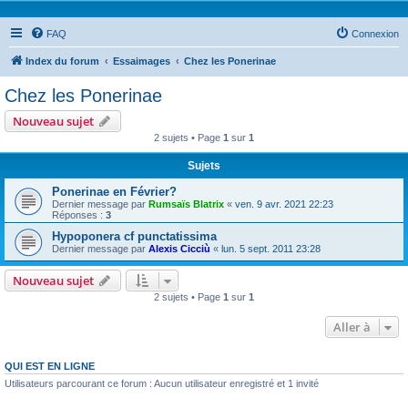
FAQ
Connexion
Index du forum
Essaimages
Chez les Ponerinae
Chez les Ponerinae
Nouveau sujet
2 sujets • Page
1
sur
1
Sujets
Ponerinae en Février?
Dernier message par
Rumsaïs Blatrix
«
ven. 9 avr. 2021 22:23
Réponses :
3
Hypoponera cf punctatissima
Dernier message par
Alexis Cicciù
«
lun. 5 sept. 2011 23:28
Nouveau sujet
2 sujets • Page
1
sur
1
Aller à
QUI EST EN LIGNE
Utilisateurs parcourant ce forum : Aucun utilisateur enregistré et 1 invité