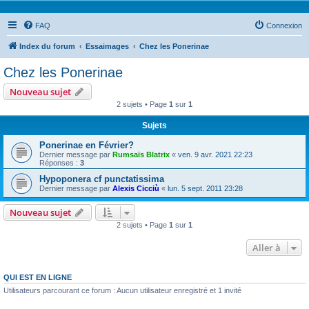
FAQ
Connexion
Index du forum
Essaimages
Chez les Ponerinae
Chez les Ponerinae
Nouveau sujet
2 sujets • Page
1
sur
1
Sujets
Ponerinae en Février?
Dernier message par
Rumsaïs Blatrix
«
ven. 9 avr. 2021 22:23
Réponses :
3
Hypoponera cf punctatissima
Dernier message par
Alexis Cicciù
«
lun. 5 sept. 2011 23:28
Nouveau sujet
2 sujets • Page
1
sur
1
Aller à
QUI EST EN LIGNE
Utilisateurs parcourant ce forum : Aucun utilisateur enregistré et 1 invité