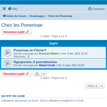
FAQ
Connexion
Index du forum
Essaimages
Chez les Ponerinae
Chez les Ponerinae
Nouveau sujet
2 sujets • Page
1
sur
1
Sujets
Ponerinae en Février?
Dernier message par
Rumsaïs Blatrix
«
ven. 9 avr. 2021 22:23
Réponses :
3
Hypoponera cf punctatissima
Dernier message par
Alexis Cicciù
«
lun. 5 sept. 2011 23:28
Nouveau sujet
2 sujets • Page
1
sur
1
Aller à
QUI EST EN LIGNE
Utilisateurs parcourant ce forum : Aucun utilisateur enregistré et 1 invité