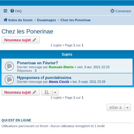
FAQ
Connexion
Index du forum
Essaimages
Chez les Ponerinae
Chez les Ponerinae
Nouveau sujet
2 sujets • Page
1
sur
1
Sujets
Ponerinae en Février?
Dernier message par
Rumsaïs Blatrix
«
ven. 9 avr. 2021 22:23
Réponses :
3
Hypoponera cf punctatissima
Dernier message par
Alexis Cicciù
«
lun. 5 sept. 2011 23:28
Nouveau sujet
2 sujets • Page
1
sur
1
Aller à
QUI EST EN LIGNE
Utilisateurs parcourant ce forum : Aucun utilisateur enregistré et 1 invité