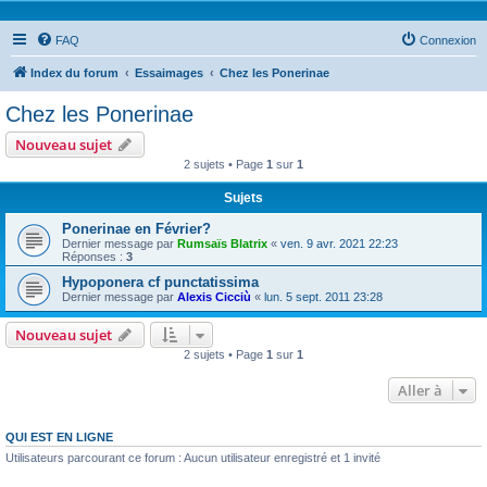
FAQ
Connexion
Index du forum
Essaimages
Chez les Ponerinae
Chez les Ponerinae
Nouveau sujet
2 sujets • Page
1
sur
1
Sujets
Ponerinae en Février?
Dernier message par
Rumsaïs Blatrix
«
ven. 9 avr. 2021 22:23
Réponses :
3
Hypoponera cf punctatissima
Dernier message par
Alexis Cicciù
«
lun. 5 sept. 2011 23:28
Nouveau sujet
2 sujets • Page
1
sur
1
Aller à
QUI EST EN LIGNE
Utilisateurs parcourant ce forum : Aucun utilisateur enregistré et 1 invité