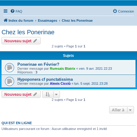
FAQ
Connexion
Index du forum
Essaimages
Chez les Ponerinae
Chez les Ponerinae
Nouveau sujet
2 sujets • Page
1
sur
1
Sujets
Ponerinae en Février?
Dernier message par
Rumsaïs Blatrix
«
ven. 9 avr. 2021 22:23
Réponses :
3
Hypoponera cf punctatissima
Dernier message par
Alexis Cicciù
«
lun. 5 sept. 2011 23:28
Nouveau sujet
2 sujets • Page
1
sur
1
Aller à
QUI EST EN LIGNE
Utilisateurs parcourant ce forum : Aucun utilisateur enregistré et 1 invité