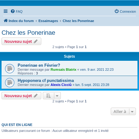
FAQ
Connexion
Index du forum
Essaimages
Chez les Ponerinae
Chez les Ponerinae
Nouveau sujet
2 sujets • Page
1
sur
1
Sujets
Ponerinae en Février?
Dernier message par
Rumsaïs Blatrix
«
ven. 9 avr. 2021 22:23
Réponses :
3
Hypoponera cf punctatissima
Dernier message par
Alexis Cicciù
«
lun. 5 sept. 2011 23:28
Nouveau sujet
2 sujets • Page
1
sur
1
Aller à
QUI EST EN LIGNE
Utilisateurs parcourant ce forum : Aucun utilisateur enregistré et 1 invité