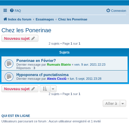
FAQ
Connexion
Index du forum
Essaimages
Chez les Ponerinae
Chez les Ponerinae
Nouveau sujet
2 sujets • Page
1
sur
1
Sujets
Ponerinae en Février?
Dernier message par
Rumsaïs Blatrix
«
ven. 9 avr. 2021 22:23
Réponses :
3
Hypoponera cf punctatissima
Dernier message par
Alexis Cicciù
«
lun. 5 sept. 2011 23:28
Nouveau sujet
2 sujets • Page
1
sur
1
Aller à
QUI EST EN LIGNE
Utilisateurs parcourant ce forum : Aucun utilisateur enregistré et 1 invité