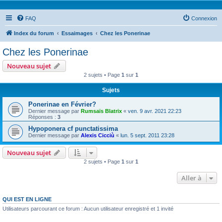
FAQ
Connexion
Index du forum
Essaimages
Chez les Ponerinae
Chez les Ponerinae
Nouveau sujet
2 sujets • Page
1
sur
1
Sujets
Ponerinae en Février?
Dernier message par
Rumsaïs Blatrix
«
ven. 9 avr. 2021 22:23
Réponses :
3
Hypoponera cf punctatissima
Dernier message par
Alexis Cicciù
«
lun. 5 sept. 2011 23:28
Nouveau sujet
2 sujets • Page
1
sur
1
Aller à
QUI EST EN LIGNE
Utilisateurs parcourant ce forum : Aucun utilisateur enregistré et 1 invité