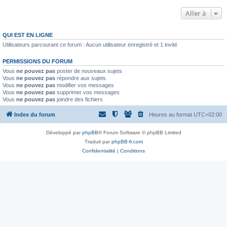
Aller à
QUI EST EN LIGNE
Utilisateurs parcourant ce forum : Aucun utilisateur enregistré et 1 invité
PERMISSIONS DU FORUM
Vous
ne pouvez pas
poster de nouveaux sujets
Vous
ne pouvez pas
répondre aux sujets
Vous
ne pouvez pas
modifier vos messages
Vous
ne pouvez pas
supprimer vos messages
Vous
ne pouvez pas
joindre des fichiers
Index du forum
Heures au format
UTC+02:00
Développé par
phpBB
® Forum Software © phpBB Limited
Traduit par
phpBB-fr.com
Confidentialité
|
Conditions