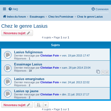
FAQ
Connexion
Index du forum
Essaimages
Chez les Formicinae
Chez le genre Lasius
Chez le genre Lasius
Nouveau sujet
4 sujets • Page
1
sur
1
Sujets
Lasius fuliginosus
Dernier message par
Christian Foin
«
ven. 19 juin 2015 17:47
Réponses :
1
Essaimage Lasius
Dernier message par
Christian Foin
«
sam. 28 juin 2014 23:04
Réponses :
18
1
2
Lasius emarginatus
Dernier message par
Christian Foin
«
mer. 24 juil. 2013 22:02
Réponses :
2
Lasius sp jaune
Dernier message par
Christian Foin
«
dim. 21 juil. 2013 17:17
Réponses :
2
Nouveau sujet
4 sujets • Page
1
sur
1