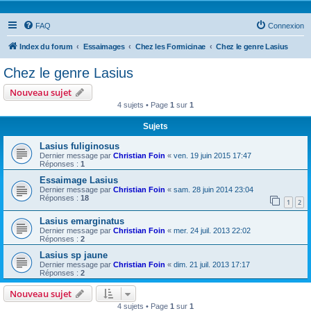
FAQ
Connexion
Index du forum
Essaimages
Chez les Formicinae
Chez le genre Lasius
Chez le genre Lasius
Nouveau sujet
4 sujets • Page
1
sur
1
Sujets
Lasius fuliginosus
Dernier message par
Christian Foin
«
ven. 19 juin 2015 17:47
Réponses :
1
Essaimage Lasius
Dernier message par
Christian Foin
«
sam. 28 juin 2014 23:04
Réponses :
18
1
2
Lasius emarginatus
Dernier message par
Christian Foin
«
mer. 24 juil. 2013 22:02
Réponses :
2
Lasius sp jaune
Dernier message par
Christian Foin
«
dim. 21 juil. 2013 17:17
Réponses :
2
Nouveau sujet
4 sujets • Page
1
sur
1