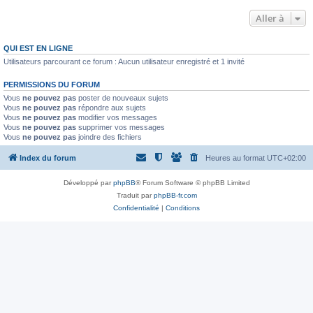
Aller à
QUI EST EN LIGNE
Utilisateurs parcourant ce forum : Aucun utilisateur enregistré et 1 invité
PERMISSIONS DU FORUM
Vous
ne pouvez pas
poster de nouveaux sujets
Vous
ne pouvez pas
répondre aux sujets
Vous
ne pouvez pas
modifier vos messages
Vous
ne pouvez pas
supprimer vos messages
Vous
ne pouvez pas
joindre des fichiers
Index du forum
Heures au format
UTC+02:00
Développé par
phpBB
® Forum Software © phpBB Limited
Traduit par
phpBB-fr.com
Confidentialité
|
Conditions