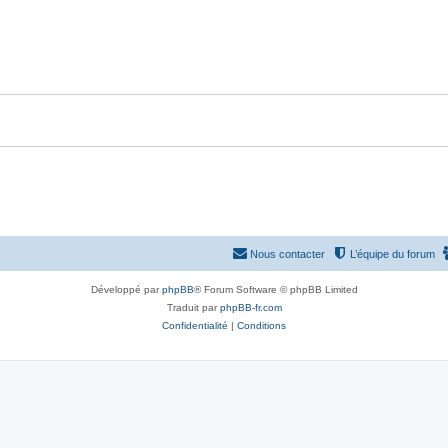
Nous contacter
L’équipe du forum
Développé par
phpBB
® Forum Software © phpBB Limited
Traduit par
phpBB-fr.com
Confidentialité
|
Conditions