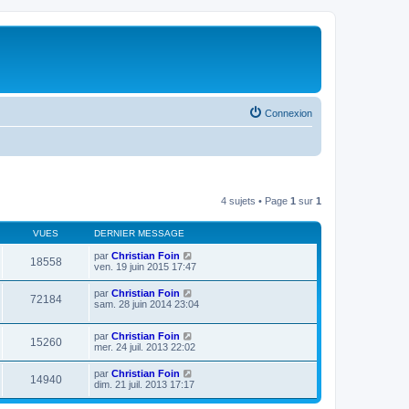
Connexion
4 sujets • Page
1
sur
1
VUES
DERNIER MESSAGE
par
Christian Foin
18558
ven. 19 juin 2015 17:47
par
Christian Foin
72184
sam. 28 juin 2014 23:04
par
Christian Foin
15260
mer. 24 juil. 2013 22:02
par
Christian Foin
14940
dim. 21 juil. 2013 17:17