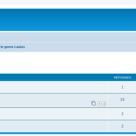
le genre Lasius
RÉPONSES
1
18
1
2
2
2