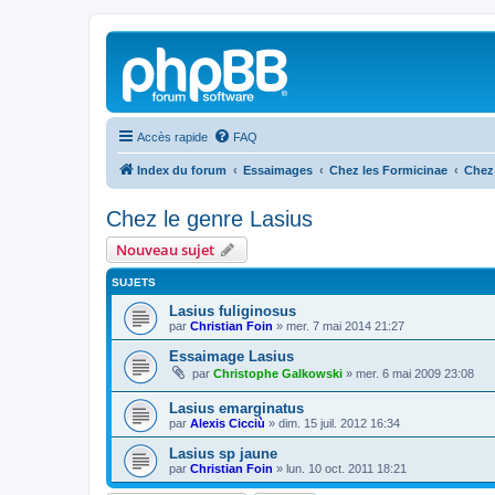
Accès rapide
FAQ
Index du forum
Essaimages
Chez les Formicinae
Chez 
Chez le genre Lasius
Nouveau sujet
SUJETS
Lasius fuliginosus
par
Christian Foin
»
mer. 7 mai 2014 21:27
Essaimage Lasius
par
Christophe Galkowski
»
mer. 6 mai 2009 23:08
Lasius emarginatus
par
Alexis Cicciù
»
dim. 15 juil. 2012 16:34
Lasius sp jaune
par
Christian Foin
»
lun. 10 oct. 2011 18:21