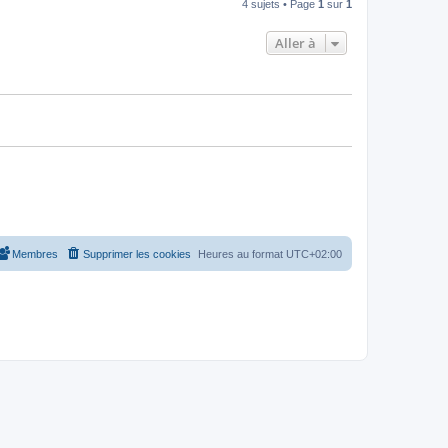
4 sujets • Page
1
sur
1
Aller à
Membres
Supprimer les cookies
Heures au format
UTC+02:00