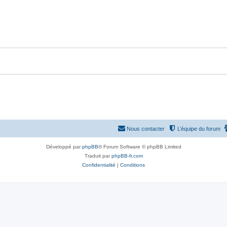
Nous contacter
L’équipe du forum
Développé par
phpBB
® Forum Software © phpBB Limited
Traduit par
phpBB-fr.com
Confidentialité
|
Conditions