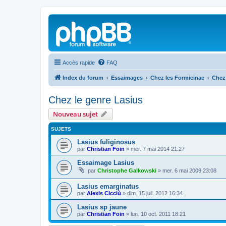
Accès rapide
FAQ
Index du forum
Essaimages
Chez les Formicinae
Chez 
Chez le genre Lasius
Nouveau sujet
SUJETS
Lasius fuliginosus
par
Christian Foin
»
mer. 7 mai 2014 21:27
Essaimage Lasius
par
Christophe Galkowski
»
mer. 6 mai 2009 23:08
Lasius emarginatus
par
Alexis Cicciù
»
dim. 15 juil. 2012 16:34
Lasius sp jaune
par
Christian Foin
»
lun. 10 oct. 2011 18:21