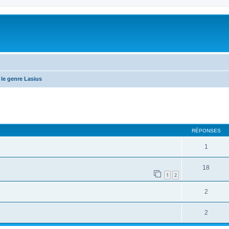
le genre Lasius
RÉPONSES
1
18
1
2
2
2