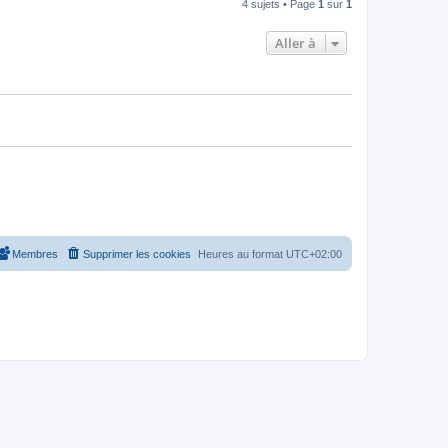
4 sujets • Page
1
sur
1
Aller à
Membres
Supprimer les cookies
Heures au format
UTC+02:00