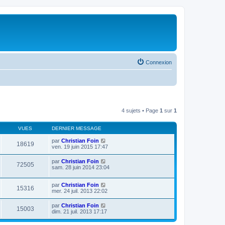
Connexion
4 sujets • Page
1
sur
1
VUES
DERNIER MESSAGE
par
Christian Foin
18619
ven. 19 juin 2015 17:47
par
Christian Foin
72505
sam. 28 juin 2014 23:04
par
Christian Foin
15316
mer. 24 juil. 2013 22:02
par
Christian Foin
15003
dim. 21 juil. 2013 17:17