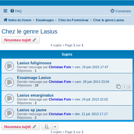
FAQ
Connexion
Index du forum
Essaimages
Chez les Formicinae
Chez le genre Lasius
Chez le genre Lasius
Nouveau sujet
4 sujets • Page
1
sur
1
Sujets
Lasius fuliginosus
Dernier message par
Christian Foin
«
ven. 19 juin 2015 17:47
Réponses :
1
Essaimage Lasius
Dernier message par
Christian Foin
«
sam. 28 juin 2014 23:04
Réponses :
18
1
2
Lasius emarginatus
Dernier message par
Christian Foin
«
mer. 24 juil. 2013 22:02
Réponses :
2
Lasius sp jaune
Dernier message par
Christian Foin
«
dim. 21 juil. 2013 17:17
Réponses :
2
Nouveau sujet
4 sujets • Page
1
sur
1