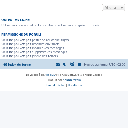
Aller à
QUI EST EN LIGNE
Utilisateurs parcourant ce forum : Aucun utilisateur enregistré et 1 invité
PERMISSIONS DU FORUM
Vous
ne pouvez pas
poster de nouveaux sujets
Vous
ne pouvez pas
répondre aux sujets
Vous
ne pouvez pas
modifier vos messages
Vous
ne pouvez pas
supprimer vos messages
Vous
ne pouvez pas
joindre des fichiers
Index du forum
Heures au format
UTC+02:00
Développé par
phpBB
® Forum Software © phpBB Limited
Traduit par
phpBB-fr.com
Confidentialité
|
Conditions