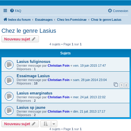
FAQ
Connexion
Index du forum
Essaimages
Chez les Formicinae
Chez le genre Lasius
Chez le genre Lasius
Nouveau sujet
4 sujets • Page
1
sur
1
Sujets
Lasius fuliginosus
Dernier message par
Christian Foin
«
ven. 19 juin 2015 17:47
Réponses :
1
Essaimage Lasius
Dernier message par
Christian Foin
«
sam. 28 juin 2014 23:04
Réponses :
18
1
2
Lasius emarginatus
Dernier message par
Christian Foin
«
mer. 24 juil. 2013 22:02
Réponses :
2
Lasius sp jaune
Dernier message par
Christian Foin
«
dim. 21 juil. 2013 17:17
Réponses :
2
Nouveau sujet
4 sujets • Page
1
sur
1