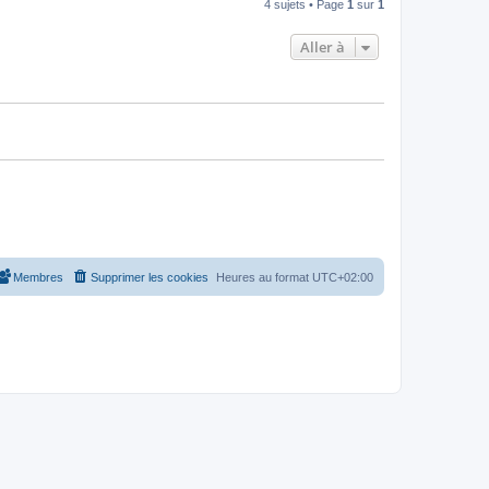
4 sujets • Page
1
sur
1
Aller à
Membres
Supprimer les cookies
Heures au format
UTC+02:00