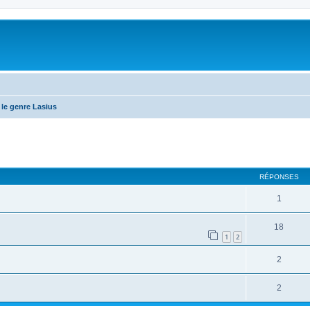
le genre Lasius
RÉPONSES
1
18
1
2
2
2