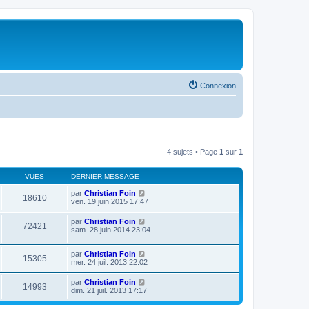
Connexion
4 sujets • Page
1
sur
1
VUES
DERNIER MESSAGE
par
Christian Foin
18610
ven. 19 juin 2015 17:47
par
Christian Foin
72421
sam. 28 juin 2014 23:04
par
Christian Foin
15305
mer. 24 juil. 2013 22:02
par
Christian Foin
14993
dim. 21 juil. 2013 17:17