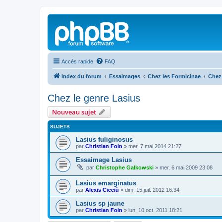
Accès rapide
FAQ
Index du forum
Essaimages
Chez les Formicinae
Chez 
Chez le genre Lasius
Nouveau sujet
SUJETS
Lasius fuliginosus
par
Christian Foin
»
mer. 7 mai 2014 21:27
Essaimage Lasius
par
Christophe Galkowski
»
mer. 6 mai 2009 23:08
Lasius emarginatus
par
Alexis Cicciù
»
dim. 15 juil. 2012 16:34
Lasius sp jaune
par
Christian Foin
»
lun. 10 oct. 2011 18:21