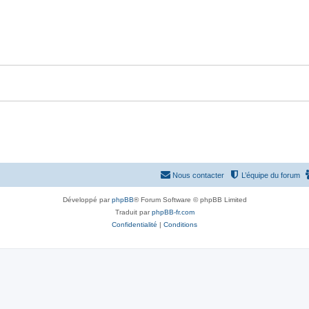
Nous contacter
L’équipe du forum
Développé par
phpBB
® Forum Software © phpBB Limited
Traduit par
phpBB-fr.com
Confidentialité
|
Conditions