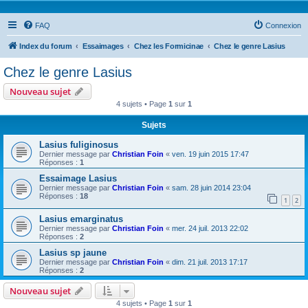
FAQ
Connexion
Index du forum
Essaimages
Chez les Formicinae
Chez le genre Lasius
Chez le genre Lasius
Nouveau sujet
4 sujets • Page
1
sur
1
Sujets
Lasius fuliginosus
Dernier message par
Christian Foin
«
ven. 19 juin 2015 17:47
Réponses :
1
Essaimage Lasius
Dernier message par
Christian Foin
«
sam. 28 juin 2014 23:04
Réponses :
18
1
2
Lasius emarginatus
Dernier message par
Christian Foin
«
mer. 24 juil. 2013 22:02
Réponses :
2
Lasius sp jaune
Dernier message par
Christian Foin
«
dim. 21 juil. 2013 17:17
Réponses :
2
Nouveau sujet
4 sujets • Page
1
sur
1