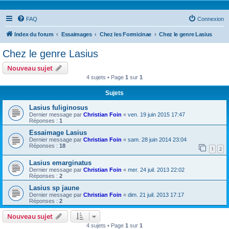
FAQ
Connexion
Index du forum
Essaimages
Chez les Formicinae
Chez le genre Lasius
Chez le genre Lasius
Nouveau sujet
4 sujets • Page
1
sur
1
Sujets
Lasius fuliginosus
Dernier message par
Christian Foin
«
ven. 19 juin 2015 17:47
Réponses :
1
Essaimage Lasius
Dernier message par
Christian Foin
«
sam. 28 juin 2014 23:04
Réponses :
18
1
2
Lasius emarginatus
Dernier message par
Christian Foin
«
mer. 24 juil. 2013 22:02
Réponses :
2
Lasius sp jaune
Dernier message par
Christian Foin
«
dim. 21 juil. 2013 17:17
Réponses :
2
Nouveau sujet
4 sujets • Page
1
sur
1