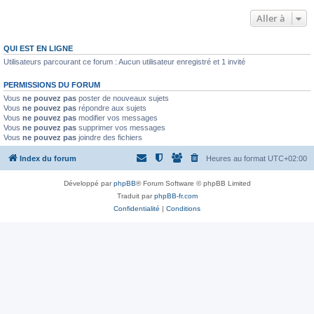
Aller à
QUI EST EN LIGNE
Utilisateurs parcourant ce forum : Aucun utilisateur enregistré et 1 invité
PERMISSIONS DU FORUM
Vous
ne pouvez pas
poster de nouveaux sujets
Vous
ne pouvez pas
répondre aux sujets
Vous
ne pouvez pas
modifier vos messages
Vous
ne pouvez pas
supprimer vos messages
Vous
ne pouvez pas
joindre des fichiers
Index du forum
Heures au format
UTC+02:00
Développé par
phpBB
® Forum Software © phpBB Limited
Traduit par
phpBB-fr.com
Confidentialité
|
Conditions