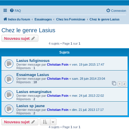
FAQ
Connexion
Index du forum
Essaimages
Chez les Formicinae
Chez le genre Lasius
Chez le genre Lasius
Nouveau sujet
4 sujets • Page
1
sur
1
Sujets
Lasius fuliginosus
Dernier message par
Christian Foin
«
ven. 19 juin 2015 17:47
Réponses :
1
Essaimage Lasius
Dernier message par
Christian Foin
«
sam. 28 juin 2014 23:04
Réponses :
18
1
2
Lasius emarginatus
Dernier message par
Christian Foin
«
mer. 24 juil. 2013 22:02
Réponses :
2
Lasius sp jaune
Dernier message par
Christian Foin
«
dim. 21 juil. 2013 17:17
Réponses :
2
Nouveau sujet
4 sujets • Page
1
sur
1