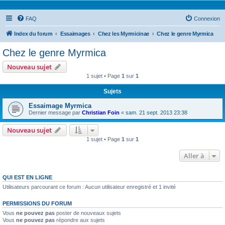
FAQ
Connexion
Index du forum
Essaimages
Chez les Myrmicinae
Chez le genre Myrmica
Chez le genre Myrmica
Nouveau sujet
1 sujet • Page
1
sur
1
Sujets
Essaimage Myrmica
Dernier message par
Christian Foin
«
sam. 21 sept. 2013 23:38
Nouveau sujet
1 sujet • Page
1
sur
1
Aller à
QUI EST EN LIGNE
Utilisateurs parcourant ce forum : Aucun utilisateur enregistré et 1 invité
PERMISSIONS DU FORUM
Vous
ne pouvez pas
poster de nouveaux sujets
Vous
ne pouvez pas
répondre aux sujets