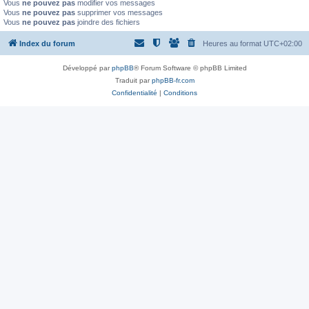
Vous
ne pouvez pas
modifier vos messages
Vous
ne pouvez pas
supprimer vos messages
Vous
ne pouvez pas
joindre des fichiers
Index du forum
Heures au format
UTC+02:00
Développé par
phpBB
® Forum Software © phpBB Limited
Traduit par
phpBB-fr.com
Confidentialité
|
Conditions