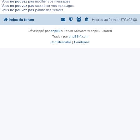
Vous
ne pouvez pas
modifier vos messages
Vous
ne pouvez pas
supprimer vos messages
Vous
ne pouvez pas
joindre des fichiers
Index du forum
Heures au format
UTC+02:00
Développé par
phpBB
® Forum Software © phpBB Limited
Traduit par
phpBB-fr.com
Confidentialité
|
Conditions