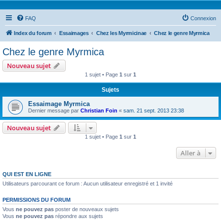
FAQ
Connexion
Index du forum
Essaimages
Chez les Myrmicinae
Chez le genre Myrmica
Chez le genre Myrmica
Nouveau sujet
1 sujet • Page
1
sur
1
Sujets
Essaimage Myrmica
Dernier message par
Christian Foin
«
sam. 21 sept. 2013 23:38
Nouveau sujet
1 sujet • Page
1
sur
1
Aller à
QUI EST EN LIGNE
Utilisateurs parcourant ce forum : Aucun utilisateur enregistré et 1 invité
PERMISSIONS DU FORUM
Vous
ne pouvez pas
poster de nouveaux sujets
Vous
ne pouvez pas
répondre aux sujets