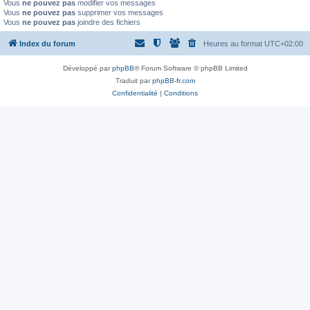
Vous
ne pouvez pas
modifier vos messages
Vous
ne pouvez pas
supprimer vos messages
Vous
ne pouvez pas
joindre des fichiers
Index du forum
Heures au format
UTC+02:00
Développé par
phpBB
® Forum Software © phpBB Limited
Traduit par
phpBB-fr.com
Confidentialité
|
Conditions