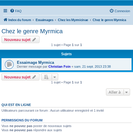
FAQ
Connexion
Index du forum
Essaimages
Chez les Myrmicinae
Chez le genre Myrmica
Chez le genre Myrmica
Nouveau sujet
1 sujet • Page
1
sur
1
Sujets
Essaimage Myrmica
Dernier message par
Christian Foin
«
sam. 21 sept. 2013 23:38
Nouveau sujet
1 sujet • Page
1
sur
1
Aller à
QUI EST EN LIGNE
Utilisateurs parcourant ce forum : Aucun utilisateur enregistré et 1 invité
PERMISSIONS DU FORUM
Vous
ne pouvez pas
poster de nouveaux sujets
Vous
ne pouvez pas
répondre aux sujets