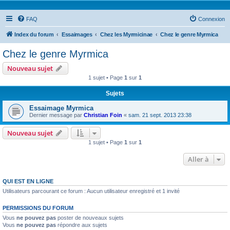
FAQ
Connexion
Index du forum
Essaimages
Chez les Myrmicinae
Chez le genre Myrmica
Chez le genre Myrmica
Nouveau sujet
1 sujet • Page
1
sur
1
Sujets
Essaimage Myrmica
Dernier message par
Christian Foin
«
sam. 21 sept. 2013 23:38
Nouveau sujet
1 sujet • Page
1
sur
1
Aller à
QUI EST EN LIGNE
Utilisateurs parcourant ce forum : Aucun utilisateur enregistré et 1 invité
PERMISSIONS DU FORUM
Vous
ne pouvez pas
poster de nouveaux sujets
Vous
ne pouvez pas
répondre aux sujets