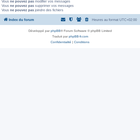
Vous
ne pouvez pas
modifier vos messages
Vous
ne pouvez pas
supprimer vos messages
Vous
ne pouvez pas
joindre des fichiers
Index du forum
Heures au format
UTC+02:00
Développé par
phpBB
® Forum Software © phpBB Limited
Traduit par
phpBB-fr.com
Confidentialité
|
Conditions