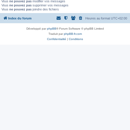
Vous
ne pouvez pas
modifier vos messages
Vous
ne pouvez pas
supprimer vos messages
Vous
ne pouvez pas
joindre des fichiers
Index du forum
Heures au format
UTC+02:00
Développé par
phpBB
® Forum Software © phpBB Limited
Traduit par
phpBB-fr.com
Confidentialité
|
Conditions