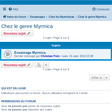
FAQ
Connexion
Index du forum
Essaimages
Chez les Myrmicinae
Chez le genre Myrmica
Chez le genre Myrmica
Nouveau sujet
1 sujet • Page
1
sur
1
Sujets
Essaimage Myrmica
Dernier message par
Christian Foin
«
sam. 21 sept. 2013 23:38
Nouveau sujet
1 sujet • Page
1
sur
1
Aller à
QUI EST EN LIGNE
Utilisateurs parcourant ce forum : Aucun utilisateur enregistré et 1 invité
PERMISSIONS DU FORUM
Vous
ne pouvez pas
poster de nouveaux sujets
Vous
ne pouvez pas
répondre aux sujets