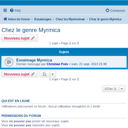
FAQ
Connexion
Index du forum
Essaimages
Chez les Myrmicinae
Chez le genre Myrmica
Chez le genre Myrmica
Nouveau sujet
1 sujet • Page
1
sur
1
Sujets
Essaimage Myrmica
Dernier message par
Christian Foin
«
sam. 21 sept. 2013 23:38
Nouveau sujet
1 sujet • Page
1
sur
1
Aller à
QUI EST EN LIGNE
Utilisateurs parcourant ce forum : Aucun utilisateur enregistré et 1 invité
PERMISSIONS DU FORUM
Vous
ne pouvez pas
poster de nouveaux sujets
Vous
ne pouvez pas
répondre aux sujets