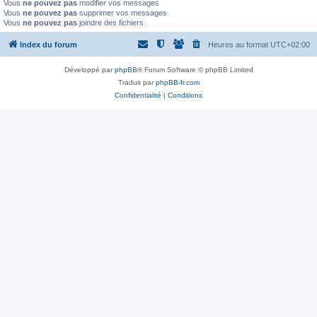
Vous
ne pouvez pas
modifier vos messages
Vous
ne pouvez pas
supprimer vos messages
Vous
ne pouvez pas
joindre des fichiers
Index du forum
Heures au format
UTC+02:00
Développé par
phpBB
® Forum Software © phpBB Limited
Traduit par
phpBB-fr.com
Confidentialité
|
Conditions