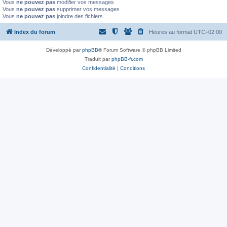
Vous
ne pouvez pas
modifier vos messages
Vous
ne pouvez pas
supprimer vos messages
Vous
ne pouvez pas
joindre des fichiers
Index du forum
Heures au format
UTC+02:00
Développé par
phpBB
® Forum Software © phpBB Limited
Traduit par
phpBB-fr.com
Confidentialité
|
Conditions