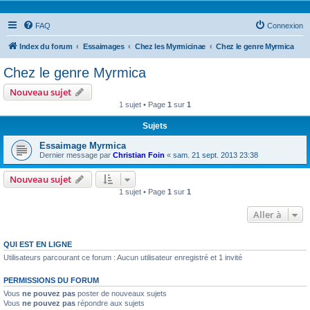
FAQ
Connexion
Index du forum
Essaimages
Chez les Myrmicinae
Chez le genre Myrmica
Chez le genre Myrmica
Nouveau sujet
1 sujet • Page
1
sur
1
Sujets
Essaimage Myrmica
Dernier message par
Christian Foin
«
sam. 21 sept. 2013 23:38
Nouveau sujet
1 sujet • Page
1
sur
1
Aller à
QUI EST EN LIGNE
Utilisateurs parcourant ce forum : Aucun utilisateur enregistré et 1 invité
PERMISSIONS DU FORUM
Vous
ne pouvez pas
poster de nouveaux sujets
Vous
ne pouvez pas
répondre aux sujets